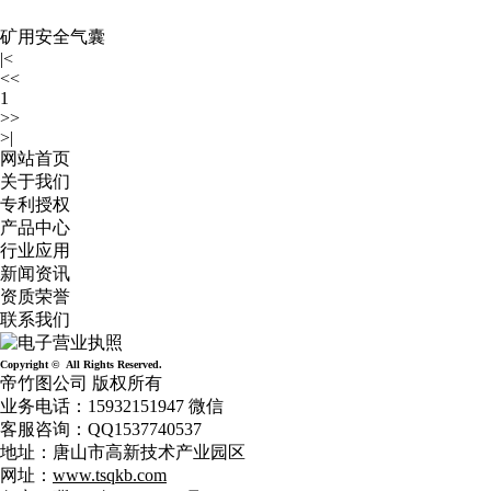
矿用安全气囊
|<
<<
1
>>
>|
网站首页
关于我们
专利授权
产品中心
行业应用
新闻资讯
资质荣誉
联系我们
Copyright © All Rights Reserved.
帝竹图公司 版权所有
业务电话：15932151947 微信
客服咨询：QQ1537740537
地址：唐山市高新技术产业园区
网址：
www.tsqkb.com