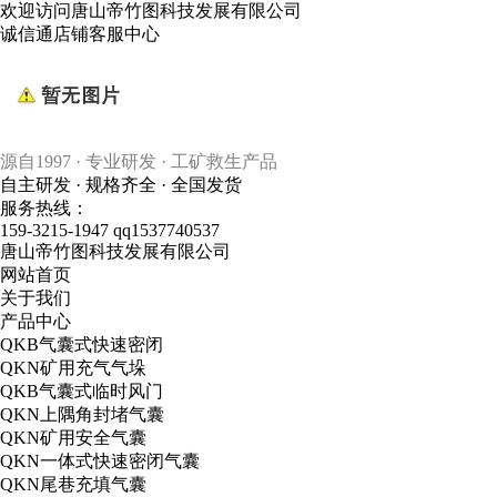
欢迎访问唐山帝竹图科技发展有限公司
诚信通店铺
客服中心
源自1997 · 专业研发 · 工矿救生产品
自主研发 · 规格齐全 · 全国发货
服务热线：
159-3215-1947
qq1537740537
唐山帝竹图科技发展有限公司
网站首页
关于我们
产品中心
QKB气囊式快速密闭
QKN矿用充气气垛
QKB气囊式临时风门
QKN上隅角封堵气囊
QKN矿用安全气囊
QKN一体式快速密闭气囊
QKN尾巷充填气囊