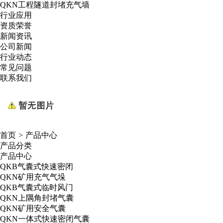
QKN工程隧道封堵充气墙
行业应用
资质荣誉
新闻资讯
公司新闻
行业动态
常见问题
联系我们
首页
>
产品中心
产品分类
产品中心
QKB气囊式快速密闭
QKN矿用充气气垛
QKB气囊式临时风门
QKN上隅角封堵气囊
QKN矿用安全气囊
QKN一体式快速密闭气囊