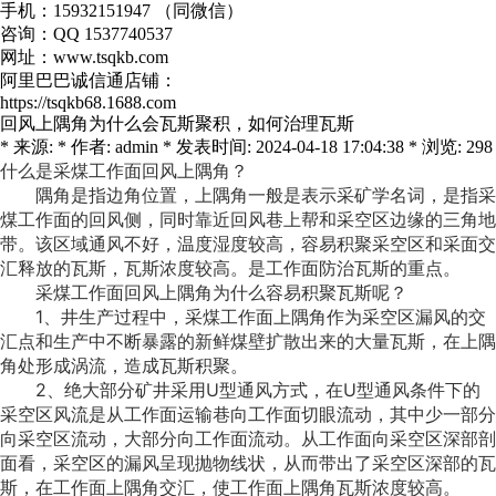
手机：15932151947 （同微信）
咨询：QQ 1537740537
网址：
www.tsqkb.com
阿里巴巴诚信通店铺：
https://tsqkb68.1688.com
回风上隅角为什么会瓦斯聚积，如何治理瓦斯
* 来源: * 作者: admin * 发表时间: 2024-04-18 17:04:38 * 浏览: 298
什么是采煤工作面回风上隅角？
隅角是指边角位置，上隅角一般是表示采矿学名词，是指采
煤工作面的回风侧，同时靠近回风巷上帮和采空区边缘的三角地
带。该区域通风不好，温度湿度较高，容易积聚采空区和采面交
汇释放的瓦斯，瓦斯浓度较高。是工作面防治瓦斯的重点。
采煤工作面回风上隅角为什么容易积聚瓦斯呢？
1、井生产过程中，采煤工作面上隅角作为采空区漏风的交
汇点和生产中不断暴露的新鲜煤壁扩散出来的大量瓦斯，在上隅
角处形成涡流，造成瓦斯积聚。
2、绝大部分矿井采用U型通风方式，在U型通风条件下的
采空区风流是从工作面运输巷向工作面切眼流动，其中少一部分
向采空区流动，大部分向工作面流动。从工作面向采空区深部剖
面看，采空区的漏风呈现抛物线状，从而带出了采空区深部的瓦
斯，在工作面上隅角交汇，使工作面上隅角瓦斯浓度较高。