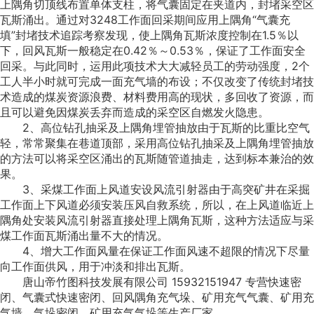
上隅角切顶线布置单体支柱，将气囊固定在夹道内，封堵采空区
瓦斯涌出。通过对3248工作面回采期间应用上隅角“气囊充
填”封堵技术追踪考察发现，使上隅角瓦斯浓度控制在1.5％以
下，回风瓦斯一般稳定在0.42％～0.53％，保证了工作面安全
回采。与此同时，运用此项技术大大减轻员工的劳动强度，2个
工人半小时就可完成一面充气墙的布设；不仅改变了传统封堵技
术造成的煤炭资源浪费、材料费用高的现状，多回收了资源，而
且可以避免因煤炭丢弃而造成的采空区自燃发火隐患。
2、高位钻孔抽采及上隅角埋管抽放由于瓦斯的比重比空气
轻，常常聚集在巷道顶部，采用高位钻孔抽采及上隅角埋管抽放
的方法可以将采空区涌出的瓦斯随管道抽走，达到标本兼治的效
果。
3、采煤工作面上风道安设风流引射器由于高突矿井在采掘
工作面上下风道必须安装压风自救系统，所以，在上风道临近上
隅角处安装风流引射器直接处理上隅角瓦斯，这种方法适应与采
煤工作面瓦斯涌出量不大的情况。
4、增大工作面风量在保证工作面风速不超限的情况下尽量
向工作面供风，用于冲淡和排出瓦斯。
唐山帝竹图科技发展有限公司 15932151947 专营快速密
闭、气囊式快速密闭、回风隅角充气垛、矿用充气气囊、矿用充
气墙、气垛密闭、矿用充气气垛等生产厂家。