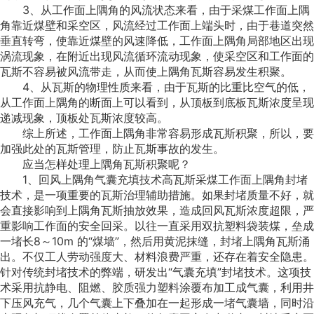
3、从工作面上隅角的风流状态来看，由于采煤工作面上隅
角靠近煤壁和采空区，风流经过工作面上端头时，由于巷道突然
垂直转弯，使靠近煤壁的风速降低，工作面上隅角局部地区出现
涡流现象，在附近出现风流循环流动现象，使采空区和工作面的
瓦斯不容易被风流带走，从而使上隅角瓦斯容易发生积聚。
4、从瓦斯的物理性质来看，由于瓦斯的比重比空气的低，
从工作面上隅角的断面上可以看到，从顶板到底板瓦斯浓度呈现
递减现象，顶板处瓦斯浓度较高。
综上所述，工作面上隅角非常容易形成瓦斯积聚，所以，要
加强此处的瓦斯管理，防止瓦斯事故的发生。
应当怎样处理上隅角瓦斯积聚呢？
1、回风上隅角气囊充填技术高瓦斯采煤工作面上隅角封堵
技术，是一项重要的瓦斯治理辅助措施。如果封堵质量不好，就
会直接影响到上隅角瓦斯抽放效果，造成回风瓦斯浓度超限，严
重影响工作面的安全回采。以往一直采用双抗塑料袋装煤，垒成
一堵长8～10m 的“煤墙”，然后用黄泥抹缝，封堵上隅角瓦斯涌
出。不仅工人劳动强度大、材料浪费严重，还存在着安全隐患。
针对传统封堵技术的弊端，研发出“气囊充填”封堵技术。这项技
术采用抗静电、阻燃、胶质强力塑料涂覆布加工成气囊，利用井
下压风充气，几个气囊上下叠加在一起形成一堵气囊墙，同时沿