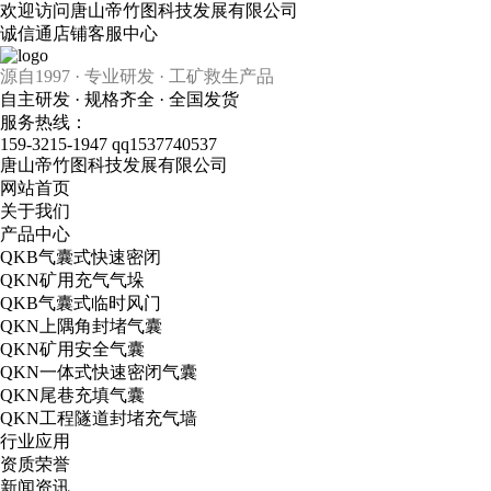
欢迎访问唐山帝竹图科技发展有限公司
诚信通店铺
客服中心
源自1997 · 专业研发 · 工矿救生产品
自主研发 · 规格齐全 · 全国发货
服务热线：
159-3215-1947
qq1537740537
唐山帝竹图科技发展有限公司
网站首页
关于我们
产品中心
QKB气囊式快速密闭
QKN矿用充气气垛
QKB气囊式临时风门
QKN上隅角封堵气囊
QKN矿用安全气囊
QKN一体式快速密闭气囊
QKN尾巷充填气囊
QKN工程隧道封堵充气墙
行业应用
资质荣誉
新闻资讯