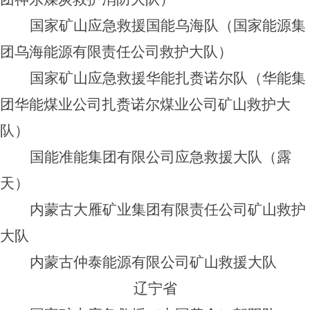
国家矿山应急救援国能乌海队（国家能源集
团乌海能源有限责任公司救护大队）
国家矿山应急救援华能扎赉诺尔队（华能集
团华能煤业公司扎赉诺尔煤业公司矿山救护大
队）
国能准能集团有限公司应急救援大队（露
天）
内蒙古大雁矿业集团有限责任公司矿山救护
大队
内蒙古仲泰能源有限公司矿山救援大队
辽宁省