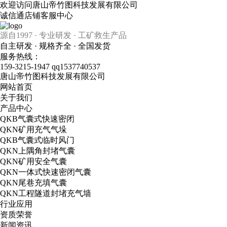
欢迎访问唐山帝竹图科技发展有限公司
诚信通店铺
客服中心
源自1997 · 专业研发 · 工矿救生产品
自主研发 · 规格齐全 · 全国发货
服务热线：
159-3215-1947
qq1537740537
唐山帝竹图科技发展有限公司
网站首页
关于我们
产品中心
QKB气囊式快速密闭
QKN矿用充气气垛
QKB气囊式临时风门
QKN上隅角封堵气囊
QKN矿用安全气囊
QKN一体式快速密闭气囊
QKN尾巷充填气囊
QKN工程隧道封堵充气墙
行业应用
资质荣誉
新闻资讯