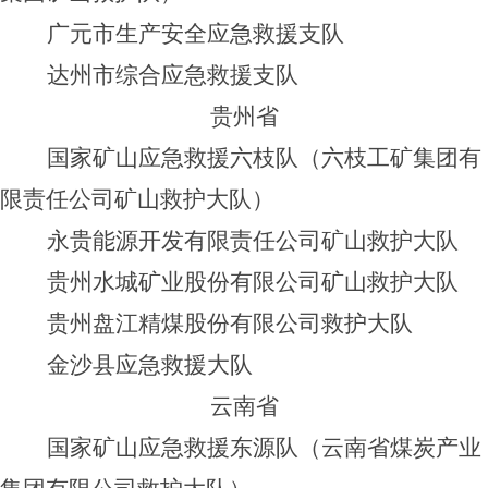
广元市生产安全应急救援支队
达州市综合应急救援支队
贵州省
国家矿山应急救援六枝队（六枝工矿集团有
限责任公司矿山救护大队）
永贵能源开发有限责任公司矿山救护大队
贵州水城矿业股份有限公司矿山救护大队
贵州盘江精煤股份有限公司救护大队
金沙县应急救援大队
云南省
国家矿山应急救援东源队（云南省煤炭产业