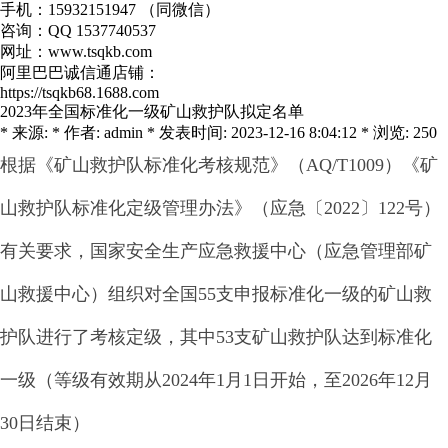
手机：15932151947 （同微信）
咨询：QQ 1537740537
网址：
www.tsqkb.com
阿里巴巴诚信通店铺：
https://tsqkb68.1688.com
2023年全国标准化一级矿山救护队拟定名单
* 来源: * 作者: admin * 发表时间: 2023-12-16 8:04:12 * 浏览: 250
根据《矿山救护队标准化考核规范》（
AQ/T1009
）《矿
山救护队标准化定级管理办法》（应急〔
2022
〕
122
号）
有关要求，国家安全生产应急救援中心（应急管理部矿
山救援中心）组织对全国
55
支申报标准化一级的矿山救
护队进行了考核定级，其中
53
支矿山救护队达到标准化
一级（等级有效期从
2024
年
1
月
1
日开始，至
2026
年
12
月
30
日结束）