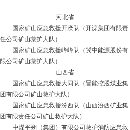
河北省
国家矿山应急救援开滦队（开滦集团有限责
任公司矿山救护大队）
国家矿山应急救援峰峰队（冀中能源股份有
限公司矿山救护大队）
山西省
国家矿山应急救援大同队（晋能控股煤业集
团有限公司矿山救护大队）
国家矿山应急救援汾西队（山西汾西矿业集
团有限责任公司矿山救护大队）
中煤平朔（集团）有限公司救护消防应急救