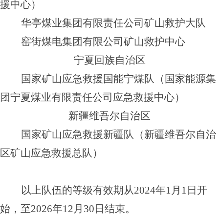
援中心）
华亭煤业集团有限责任公司矿山救护大队
窑街煤电集团有限公司矿山救护中心
宁夏回族自治区
国家矿山应急救援国能宁煤队（国家能源集
团宁夏煤业有限责任公司应急救援中心）
新疆维吾尔自治区
国家矿山应急救援新疆队（新疆维吾尔自治
区矿山应急救援总队）
以上队伍的等级有效期从
2024
年
1
月
1
日开
始，至
2026
年
12
月
30
日结束。