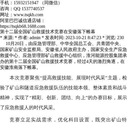
手机：15932151947 （同微信）
咨询：QQ 1537740537
网址：
www.tsqkb.com
阿里巴巴诚信通店铺：
https://tsqkb68.1688.com
第十二届全国矿山救援技术竞赛在安徽落下帷幕
* 来源: * 作者: admin * 发表时间: 2023-10-21 8:47:23 * 浏览: 230
10月20日，由应急管理部、中华全国总工会、共青团中央、
国家矿山安全监察局、安徽省人民政府主办，国家安全生产应急
救援中心、应急管理部矿山救援中心组织，淮河能源控股集团承
办的第十二届全国矿山救援技术竞赛，经过4天的激烈角逐，在
安徽淮南落下帷幕。
本次竞赛聚焦
“
提高救援技能、展现时代风采
”
主题，检
验了矿山和隧道应急救援队伍的技能本领、整体素质和战斗
精神，实现了
“
精彩、创新、团结、向上
”
的办赛目标，展
了应急救援人的时代风采。
竞赛立足实战需求，优化科目设置，既突出矿山特