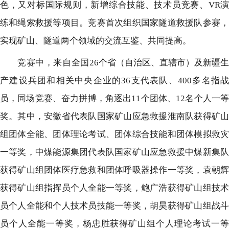
色，又对标国际规则，新增综合技能、技术员竞赛、
VR
演
练和绳索救援等项目。竞赛首次组织国家隧道救援队参赛，
实现矿山、隧道两个领域的交流互鉴、共同提高。
竞赛中，来自全国
26
个省（自治区、直辖市）及新疆生
产建设兵团和相关中央企业的
36
支代表队、
400
多名指
员，同场竞赛、奋力拼搏，角逐出
11
个团体、
12
名个人一
奖。其中，安徽省代表队国家矿山应急救援淮南队获得矿山
组团体全能、团体理论考试、团体综合技能和团体模拟救灾
一等奖，中煤能源集团代表队国家矿山应急救援中煤新集队
获得矿山组团体医疗急救和团体呼吸器操作一等奖，袁朝辉
获得矿山组指挥员个人全能一等奖，鲍广浩获得矿山组技术
员个人全能和个人技术员技能一等奖，胡昊获得矿山组战斗
员个人全能一等奖，杨忠胜获得矿山组个人理论考试一等