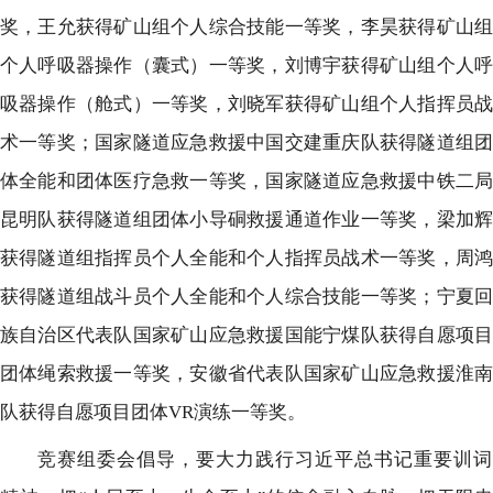
奖，王允获得矿山组个人综合技能一等奖，李昊获得矿山组
个人呼吸器操作（囊式）一等奖，刘博宇获得矿山组个人呼
吸器操作（舱式）一等奖，刘晓军获得矿山组个人指挥员战
术一等奖；国家隧道应急救援中国交建重庆队获得隧道组团
体全能和团体医疗急救一等奖，国家隧道应急救援中铁二局
昆明队获得隧道组团体小导硐救援通道作业一等奖，梁加辉
获得隧道组指挥员个人全能和个人指挥员战术一等奖，周鸿
获得隧道组战斗员个人全能和个人综合技能一等奖；宁夏回
族自治区代表队国家矿山应急救援国能宁煤队获得自愿项目
团体绳索救援一等奖，安徽省代表队国家矿山应急救援淮南
队获得自愿项目团体
VR
演练一等奖。
竞赛组委会倡导，要大力践行习近平总书记重要训词