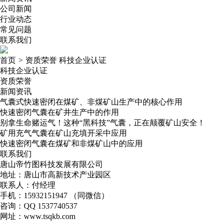
公司新闻
行业动态
常见问题
联系我们
首页
>
资质荣誉
科技企业认证
科技企业认证
资质荣誉
新闻资讯
气囊式快速密闭在煤矿、非煤矿山生产中的核心作用
快速密闭气囊在矿井生产中的作用
别拿生命赌运气！这种“黑科技”气囊，正在颠覆矿山安全！
矿用充气气囊在矿山充填开采中应用
快速密闭气囊在煤矿和非煤矿山中的应用
联系我们
唐山帝竹图科技发展有限公司
地址：唐山市高新技术产业园区
联系人：付经理
手机：15932151947 （同微信）
咨询：QQ 1537740537
网址：
www.tsqkb.com