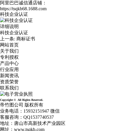
阿里巴巴诚信通店铺：
https://tsqkb68.1688.com
科技企业认证
详细说明
科技企业认证
上一条:
商标证书
网站首页
关于我们
专利授权
产品中心
行业应用
新闻资讯
资质荣誉
联系我们
Copyright © All Rights Reserved.
帝竹图公司 版权所有
业务电话：15932151947 微信
客服咨询：QQ1537740537
地址：唐山市高新技术产业园区
网址：
www.tsqkb.com